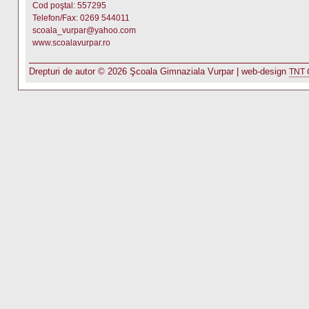
Cod poştal: 557295
Telefon/Fax: 0269 544011
scoala_vurpar@yahoo.com
www.scoalavurpar.ro
Drepturi de autor © 2026 Şcoala Gimnaziala Vurpar | web-design
TNT