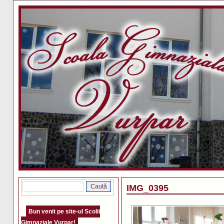
IMG_0395
Bun venit pe site-ul Scolii
Gimnaziale Vurpar!