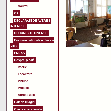
Noutăţi
CA
DECLARATII DE AVERE SI
INTERESE
DOCUMENTE DIVERSE
Evaluare națională – clasa a
VIII-a
PNRAS
Despre şcoală
Istoric
Localizare
Viziune
Proiecte
Adrese utile
Galerie Imagini
Oferta educaţională